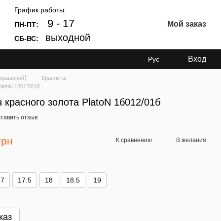
График работы:
9 - 17
Мой заказ
ПН-ПТ:
выходной
СБ-ВС:
Вход
Рус
Украшений】
Браслеты
latoN 1б012/01б
 красного золота PlatoN 1б012/01б
тавить отзыв
грн
К сравнению
В желания
17
17.5
18
18.5
19
каз