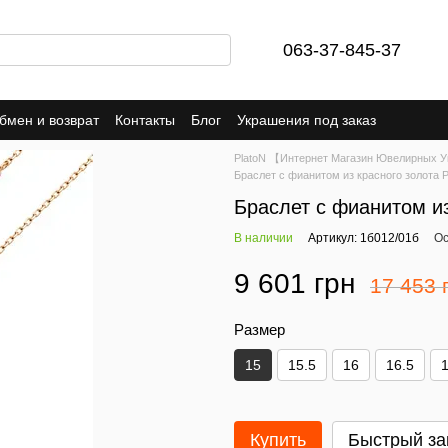
063-37-845-37
бмен и возврат
Контакты
Блог
Украшения под заказ
PlatoN 【Интернет Магазин Ювелирных 
Браслет с фианитом из красного золота P
Браслет с фианитом из
В наличии
Артикул: 1б012/01б
Ос
9 601 грн
17 453 
Размер
15
15.5
16
16.5
Купить
Быстрый за