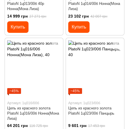
PlatoN 1ц013/00б 40р
PlatoN 1ц014/00б Нонна(Мона
Нонна(Мона Лиза)
Лиза)
14 999 грн
23 102 грн
27 271 грн
42 007 грн
Купить
Купить
−45%
−45%
Артикул: 1ц016/00б
Артикул: 1ц023/00б
Цепь из красного золота
Цепь из красного золота
PlatoN 1ц016/00б Нонна(Мона
PlatoN 1ц023/00б Панцырь
Лиза)
64 201 грн
9 601 грн
116 725 грн
17 453 грн