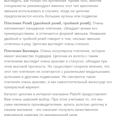
выглядеть, как только что купленная. Кроме того, многие
специалисты рекомендуют именно этот тип крепления
звеньев использовать в случаях, когда на цепочке
предполагается носить большие кулоны или подвески.
Плетение Ромб (двойной ромб, тройной ромб).
Очень
напоминает панцирное плетение, обладает всеми его
преимуществами, а отличается формой звеньев. Название
двойной и тройной ромб говорит о том, сколько звеньев
сплетены в ряд. Цепочки выглядят очень стильно.
Плетение Бисмарк.
Очень популярное плетение, которое
имеет множество подвидов. Цепочка из золота с таким
плетением выглядит очень красиво и статусно, обладая при
этом высокой прочность. Но существует спорное мнение, что
этот тип плетения не сочетается с различными медальонами,
кулонами и другими подвесками. Но смотрится такое
плетение очень красиво, и как самостоятельный аксессуар это
прекрасный вариант.
Каталог цепочек в интернет-магазине PlatoN предоставляет
Вам очень широкий выбор. При этом учитывая то, что мы
сами являемся производителями, купить золотую цепочку в
нашем магазине - это означает получить качественное
ювелирное изделие по минимальной цене.