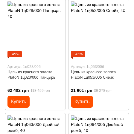
−45%
−45%
Артикул: 1ц028/00б
Артикул: 1ц053/00б
Цепь из красного золота
Цепь из красного золота
PlatoN 1ц028/00б Панцырь
PlatoN 1ц053/00б Снейк
62 402 грн
21 601 грн
113 459 грн
39 278 грн
Купить
Купить