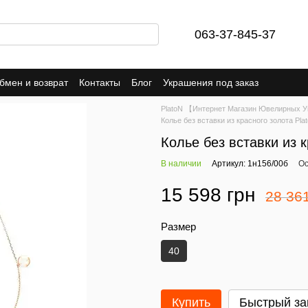
063-37-845-37
бмен и возврат
Контакты
Блог
Украшения под заказ
PlatoN 【Интернет Магазин Ювелирных 
Колье без вставки из красного золота Pla
Колье без вставки из 
В наличии
Артикул: 1н156/00б
Ос
15 598 грн
28 36
Размер
40
Купить
Быстрый за