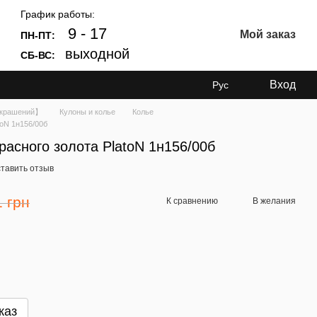
График работы:
9 - 17
Мой заказ
ПН-ПТ:
выходной
СБ-ВС:
Вход
Рус
Украшений】
Кулоны и колье
Колье
toN 1н156/00б
красного золота PlatoN 1н156/00б
тавить отзыв
1 грн
К сравнению
В желания
каз