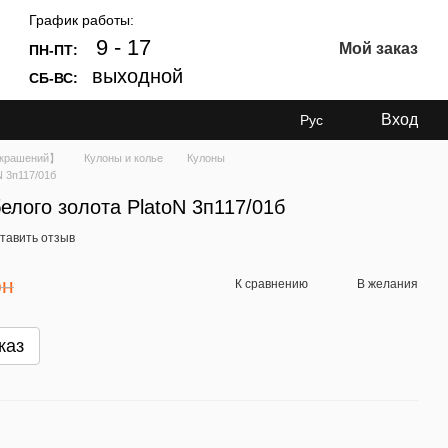
График работы:
9 - 17
Мой заказ
ПН-ПТ:
выходной
СБ-ВС:
Вход
Рус
Украшений】
Кулоны и колье
Кулоны
N 3п117/01б
елого золота PlatoN 3п117/01б
тавить отзыв
рн
К сравнению
В желания
каз