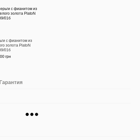
ьги с фианитом из
ого золота PlatoN
39/01б
00 грн
Гарантия