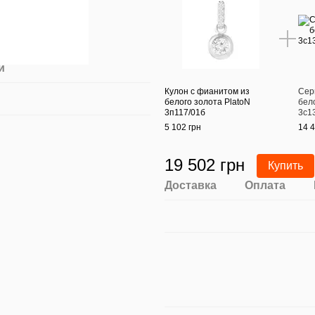
й
Кулон с фианитом из
Сер
белого золота PlatoN
бел
3п117/01б
3с1
5 102 грн
14 4
19 502 грн
Купить
Доставка
Оплата