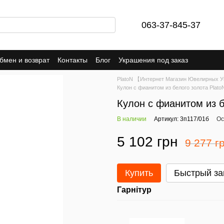
063-37-845-37
бмен и возврат
Контакты
Блог
Украшения под заказ
PlatoN 【Интернет Магазин Ювелирных 
Кулон с фианитом из белого золота Plato
Кулон с фианитом из б
В наличии
Артикул: 3п117/01б
Ос
5 102 грн
9 277 г
Купить
Быстрый за
Гарнітур