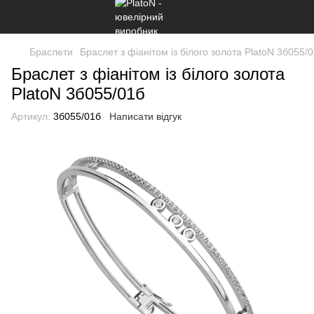
Браслети
Браслет з фіанітом із білого золота PlatoN 3б055/
Браслет з фіанітом із білого золота
PlatoN 3б055/01б
Артикул:
3б055/01б
Написати відгук