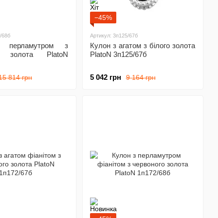
−45%
/68б
Артикул: 3п125/67б
 перламутром з
Кулон з агатом з білого золота
о золота PlatoN
PlatoN 3п125/67б
5 042 грн
15 814 грн
9 164 грн