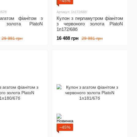
−45%
/67б
Артикул: 1п172/68б
агатом фіанітом з
Кулон з перламутром фіанітом
о золота PlatoN
з червоного золота PlatoN
1п172/68б
16 488 грн
29 981 грн
29 981 грн
−45%