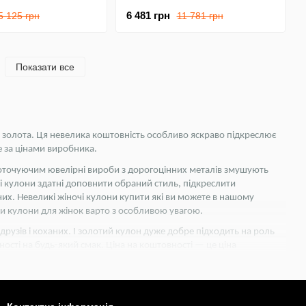
6 481 грн
5 125 грн
11 781 грн
Показати все
 золота. Ця невелика коштовність особливо яскраво підкреслює 
те за цінами виробника.
і оточуючим ювелірні вироби з дорогоцінних металів змушують 
бні кулони здатні доповнити обраний стиль, підкреслити 
их. Невеликі жіночі кулони купити які ви можете в нашому 
и кулони для жінок варто з особливою увагою. 
узів і коханих. І золотий кулон дуже добре підходить на роль 
ості на будь-який смак. Ціна на коштовності — це ціна 
иди ювелірних виробів: