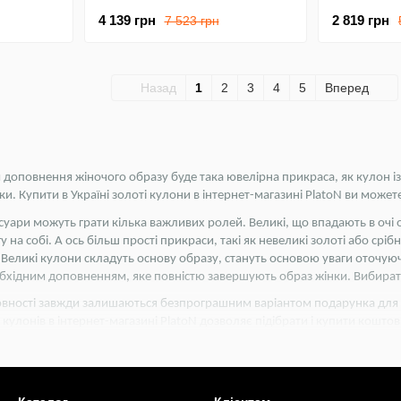
4 139 грн
2 819 грн
7 523 грн
Назад
1
2
3
4
5
Вперед
оповнення жіночого образу буде така ювелірна прикраса, як кулон із
нки. Купити в Україні золоті кулони в інтернет-магазині PlatoN ви може
есуари можуть грати кілька важливих ролей. Великі, що впадають в оч
 на собі. А ось більш прості прикраси, такі як невеликі золоті або срі
. Великі кулони складуть основу образу, стануть основою уваги оточуюч
обхідним доповненням, яке повністю завершують образ жінки. Вибират
вності завжди залишаються безпрограшним варіантом подарунка для др
кулонів в інтернет-магазині PlatoN дозволяє підібрати і купити коштовн
доведеться переплачувати, коли ви захочете придбати кулон дівчині.
нів інтернет-магазину PlatoN є наступні в