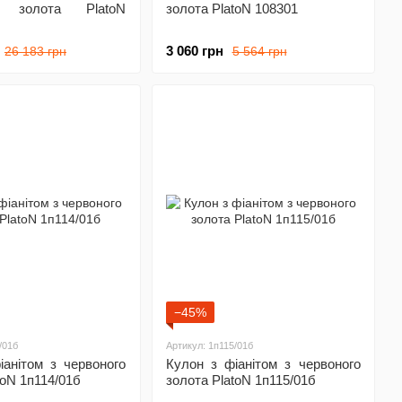
о золота PlatoN
золота PlatoN 108301
3 060 грн
26 183 грн
5 564 грн
−45%
/01б
Артикул: 1п115/01б
іанітом з червоного
Кулон з фіанітом з червоного
toN 1п114/01б
золота PlatoN 1п115/01б