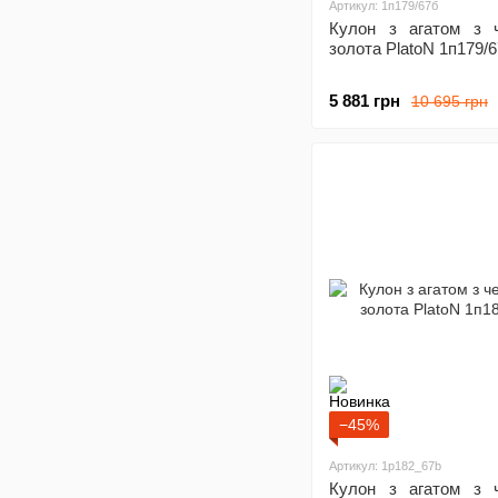
Артикул: 1п179/67б
Кулон з агатом з ч
золота PlatoN 1п179/
5 881 грн
10 695 грн
−45%
Артикул: 1p182_67b
Кулон з агатом з ч