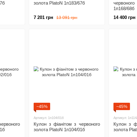
67б
золота PlatoN 1п183/67б
червоног
1п168/68б
7 201 грн
14 400 грн
13 091 грн
−45%
−45%
Артикул: 1п104/01б
Артикул: 1п114
червоного
Кулон з фіанітом з червоного
Кулон з ф
01б
золота PlatoN 1п104/01б
золота Pla