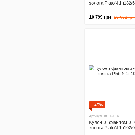
золота PlatoN 1п182/
10 799 грн
19 632 грн
−45%
Артикул: 1п102/01б
Кулон з фіанітом з 
золота PlatoN 1п102/