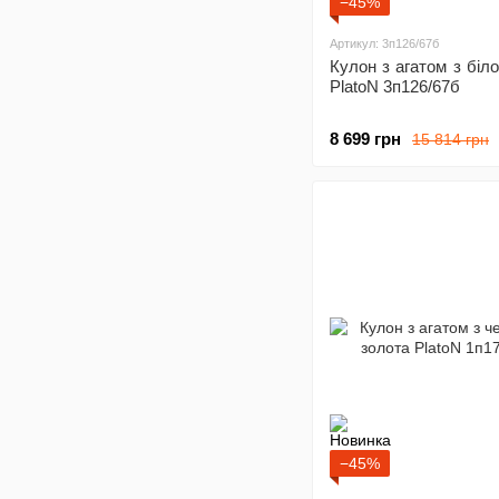
−45%
Артикул: 3п126/67б
Кулон з агатом з біло
PlatoN 3п126/67б
8 699 грн
15 814 грн
−45%