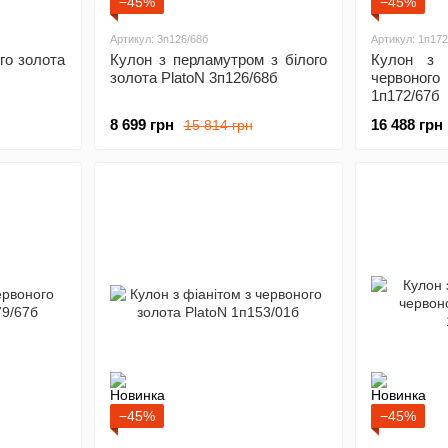
−45%
−45%
Артикул: 3п126/68б
Артикул: 1п172
го золота
Кулон з перламутром з білого
Кулон з 
золота PlatoN 3п126/68б
червоног
1п172/67б
8 699 грн
16 488 грн
15 814 грн
−45%
−45%