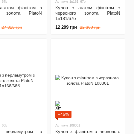
0_67b
Артикул: 1p181_67b
агатом фіанітом з
Кулон з агатом фіанітом з
о золота PlatoN
червоного золота PlatoN
1п181/67б
12 299 грн
27 815 грн
22 360 грн
−45%
8_68b
Артикул: 108301
 перламутром з
Кулон з фіанітом з червоного