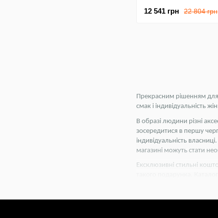
12 541 грн
22 804 грн
Прекрасним рішенням для д
смак і індивідуальність жі
В образі людини різні акс
зосередитися в першу чергу
індивідуальність власниці
магазині можуть стати не
Ексклюзивні стильні кошто
такого подарунка. Каталог 
виробника, вам нічого не 
В каталозі куло
срібні кулони