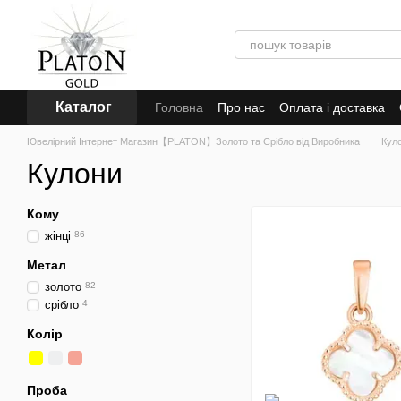
Перейти до основного контенту
Каталог
Головна
Про нас
Оплата і доставка
Ювелірний Інтернет Магазин【PLATON】Золото та Срібло від Виробника
Куло
Кулони
Кому
жінці
86
Метал
золото
82
срібло
4
Колір
Проба