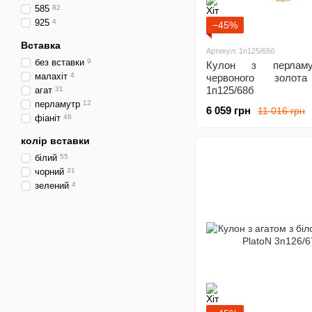
585
82
925
4
−45%
Вставка
Артикул: 1п125/68б
без вставки
9
Кулон з перлам
малахіт
4
червоного золота
1п125/68б
агат
31
перламутр
12
6 059 грн
11 016 грн
фіаніт
46
колір вставки
білий
55
чорний
31
зелений
4