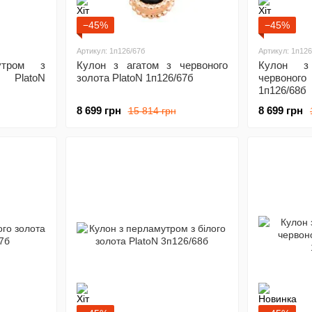
−45%
−45%
Артикул: 1п126/67б
Артикул: 1п126
утром з
Кулон з агатом з червоного
Кулон з
 PlatoN
золота PlatoN 1п126/67б
червоног
1п126/68б
8 699 грн
8 699 грн
15 814 грн