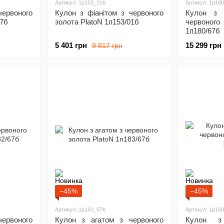
Артикул: 1p153_01b
Артикул: 1p18
ервоного
Кулон з фіанітом з червоного
Кулон з 
67б
золота PlatoN 1п153/01б
червоног
1п180/67б
5 401 грн
15 299 грн
9 817 грн
−45%
−45%
Артикул: 1p183_67b
Артикул: 1p16
ервоного
Кулон з агатом з червоного
Кулон з