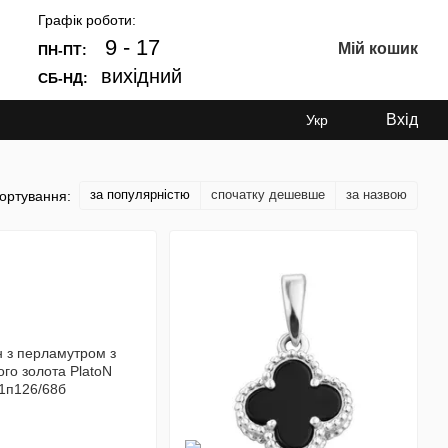
Графік роботи:
9 - 17
Мій кошик
ПН-ПТ:
вихідний
СБ-НД:
Вхід
Укр
за популярністю
спочатку дешевше
за назвою
ортування: