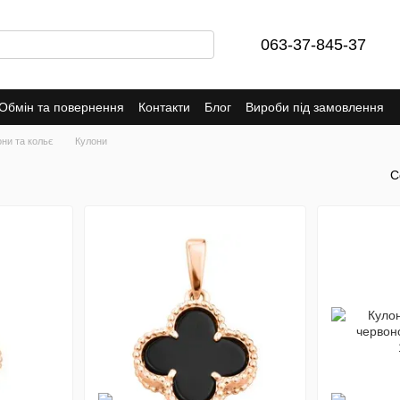
063-37-845-37
Обмін та повернення
Контакти
Блог
Вироби під замовлення
ни та кольє
Кулони
С