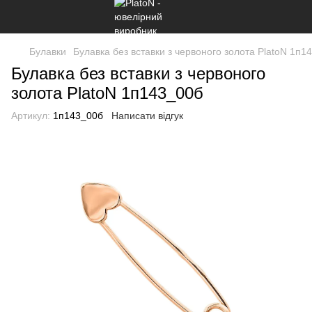
Булавки
Булавка без вставки з червоного золота PlatoN 1п1
Булавка без вставки з червоного
золота PlatoN 1п143_00б
Артикул:
1п143_00б
Написати відгук