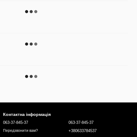
Контактна інформація
063-37-845-37
063-37-845-37
+380633784537
Передзвонити вам?