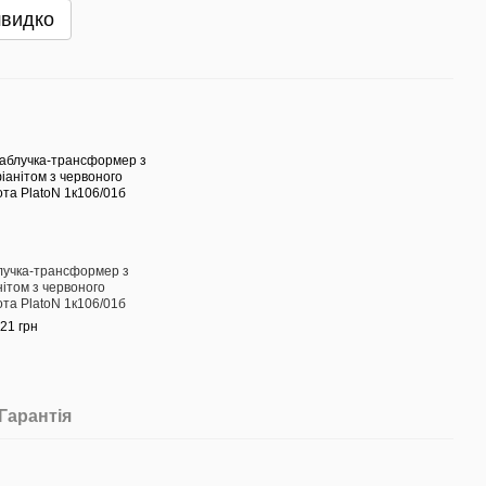
швидко
лучка-трансформер з
нітом з червоного
ота PlatoN 1к106/01б
21 грн
Гарантія