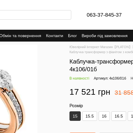
063-37-845-37
Обмін та повернення
Контакти
Блог
Вироби під замовлення
Ювелірний Інтернет Магазин【PLATON】Зо
Каблучка-трансформер з фіанітом з комбі
Каблучка-трансформер 
4к106/01б
В наявності
Артикул: 4к106/01б
Н
17 521 грн
31 85
Розмір
15
15.5
16
16.5