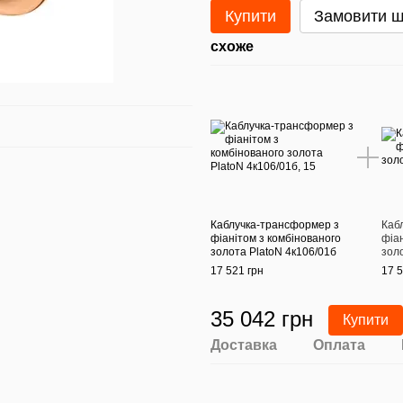
Купити
Замовити 
схоже
Каблучка-трансформер з
Каб
фіанітом з комбінованого
фіа
золота PlatoN 4к106/01б
зол
17 521 грн
17 5
35 042 грн
Купити
Доставка
Оплата