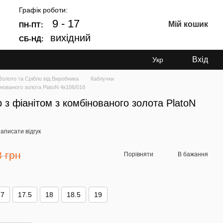
Графік роботи:
9 - 17
Мій кошик
ПН-ПТ:
вихідний
СБ-НД:
Вхід
Укр
лото та Срібло від Виробника
Каблучки
нованого золота PlatoN 4к106/01б
з фіанітом з комбінованого золота PlatoN
аписати відгук
8 грн
Порівняти
В бажання
17
17.5
18
18.5
19