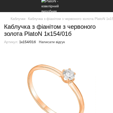
Каблучки
Каблучка з фіанітом з червоного золота PlatoN 1к1
Каблучка з фіанітом з червоного
золота PlatoN 1к154/01б
Артикул:
1к154/01б
Написати відгук