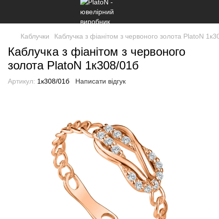
Каблучки
Каблучка з фіанітом з червоного золота PlatoN 1к3
Каблучка з фіанітом з червоного
золота PlatoN 1к308/01б
Артикул:
1к308/01б
Написати відгук