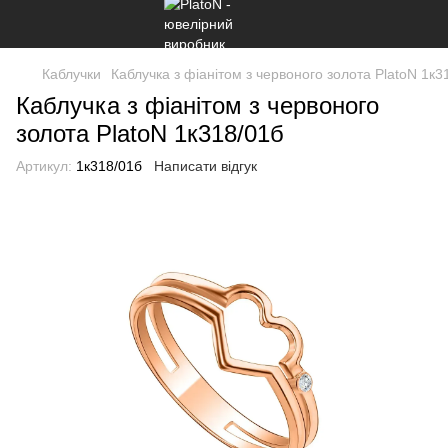
Каблучки
Каблучка з фіанітом з червоного золота PlatoN 1к3
Каблучка з фіанітом з червоного
золота PlatoN 1к318/01б
Артикул:
1к318/01б
Написати відгук