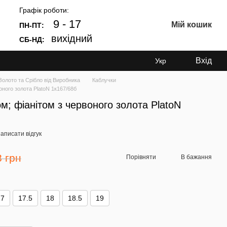
Графік роботи:
9 - 17
Мій кошик
ПН-ПТ:
вихідний
СБ-НД:
Вхід
Укр
лото та Срібло від Виробника
Каблучки
оного золота PlatoN 1к167/68б
м; фіанітом з червоного золота PlatoN
аписати відгук
8 грн
Порівняти
В бажання
17
17.5
18
18.5
19