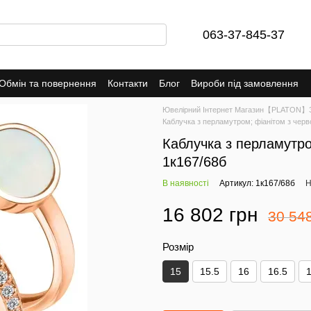
063-37-845-37
Обмін та повернення
Контакти
Блог
Вироби під замовлення
Ювелірний Інтернет Магазин【PLATON】Зо
Каблучка з перламутром; фіанітом з черв
Каблучка з перламутро
1к167/68б
В наявності
Артикул: 1к167/68б
Н
16 802 грн
30 54
Розмір
15
15.5
16
16.5