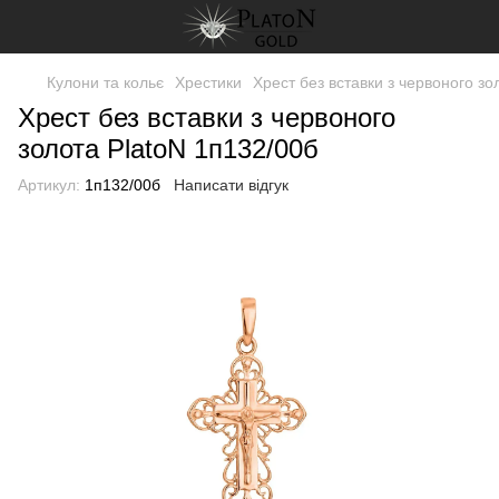
Кулони та кольє
Хрестики
Хрест без вставки з червоного зо
Хрест без вставки з червоного
золота PlatoN 1п132/00б
Артикул:
1п132/00б
Написати відгук