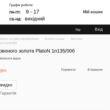
Графік роботи:
9 - 17
Мій кошик
ПН-ПТ:
вихідний
СБ-НД:
Вхід
Укр
лото та Срібло від Виробника
Кулони та кольє
Хрестики
toN 1п135/00б
ервоного золота PlatoN 1п135/00б
аписати відгук
грн
Порівняти
В бажання
швидко
Гарантія