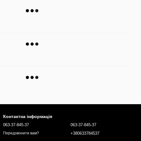
Контактна інформація
063-37-845-37
063-37-845-37
+380633784537
Передзвонити вам?