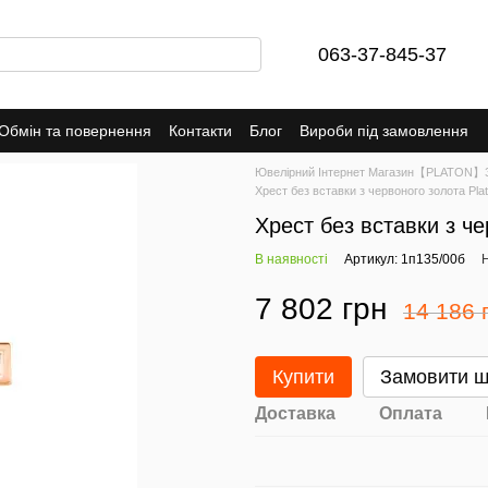
063-37-845-37
Обмін та повернення
Контакти
Блог
Вироби під замовлення
Ювелірний Інтернет Магазин【PLATON】Зо
Хрест без вставки з червоного золота Pla
Хрест без вставки з ч
В наявності
Артикул: 1п135/00б
Н
7 802 грн
14 186 
Купити
Замовити 
Доставка
Оплата