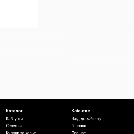
Каталог
Клієнтам
Каблучки
Вхід до кабінету
Сережки
Головна
Кулони та кольє
Про нас