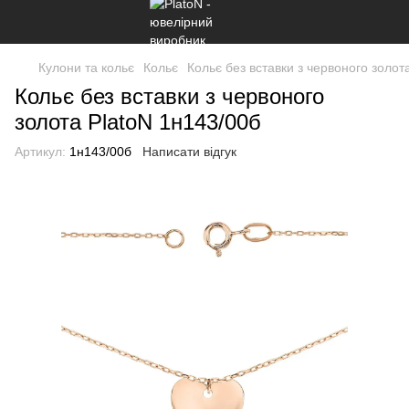
Кулони та кольє
Кольє
Кольє без вставки з червоного золот
Кольє без вставки з червоного
золота PlatoN 1н143/00б
Артикул:
1н143/00б
Написати відгук