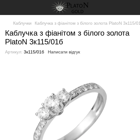
Каблучки
Каблучка з фіанітом з білого золота PlatoN 3к115/0
Каблучка з фіанітом з білого золота
PlatoN 3к115/01б
Артикул:
3к115/01б
Написати відгук