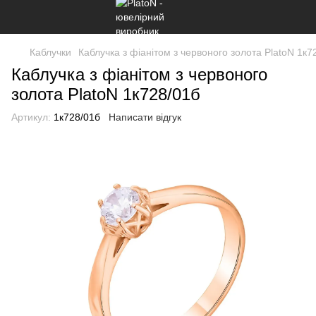
Каблучки
Каблучка з фіанітом з червоного золота PlatoN 1к7
Каблучка з фіанітом з червоного
золота PlatoN 1к728/01б
Артикул:
1к728/01б
Написати відгук