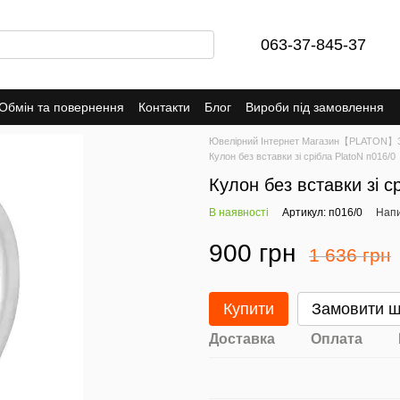
063-37-845-37
Обмін та повернення
Контакти
Блог
Вироби під замовлення
Ювелірний Інтернет Магазин【PLATON】Зо
Кулон без вставки зі срібла PlatoN п016/0
Кулон без вставки зі с
В наявності
Артикул: п016/0
Напи
900 грн
1 636 грн
Купити
Замовити 
Доставка
Оплата