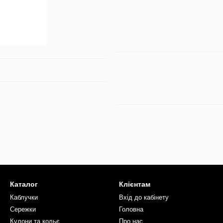
Каталог
Клієнтам
Каблучки
Вхід до кабінету
Сережки
Головна
Кулони та кольє
Про нас