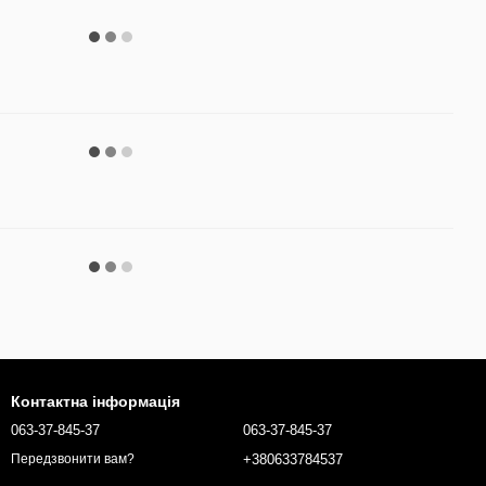
Контактна інформація
063-37-845-37
063-37-845-37
+380633784537
Передзвонити вам?