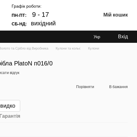
Графік роботи:
9 - 17
Мій кошик
ПН-ПТ:
вихідний
СБ-НД:
Вхід
Укр
лото та Срібло від Виробника
Кулони та кольє
Кулони
рібла PlatoN п016/0
сати відгук
Порівняти
В бажання
швидко
Гарантія