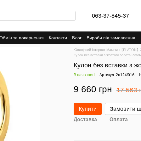
063-37-845-37
Обмін та повернення
Контакти
Блог
Вироби під замовлення
Ювелірний Інтернет Магазин【PLATON】Зо
Кулон без вставки з жовтого золота Plato
Кулон без вставки з ж
В наявності
Артикул: 2п124/01б
Н
9 660 грн
17 563 
Купити
Замовити 
Доставка
Оплата