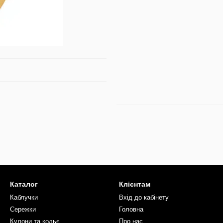
Каталог
Клієнтам
Каблучки
Вхід до кабінету
Сережки
Головна
Кулони та кольє
Про нас