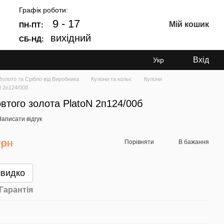
Графік роботи:
9 - 17
Мій кошик
ПН-ПТ:
вихідний
СБ-НД:
Вхід
Укр
лото та Срібло від Виробника
Кулони та кольє
Кулони
N 2п124/00б
овтого золота PlatoN 2п124/00б
аписати відгук
грн
Порівняти
В бажання
швидко
Гарантія