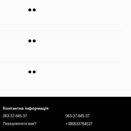
Контактна інформація
063-37-845-37
063-37-845-37
+380633784537
Передзвонити вам?