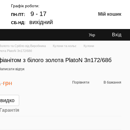
Графік роботи:
9 - 17
Мій кошик
ПН-ПТ:
вихідний
СБ-НД:
Вхід
Укр
лото та Срібло від Виробника
Кулони та кольє
Кулони
лота PlatoN 3п172/68б
іанітом з білого золота PlatoN 3п172/68б
аписати відгук
1 грн
Порівняти
В бажання
швидко
Гарантія