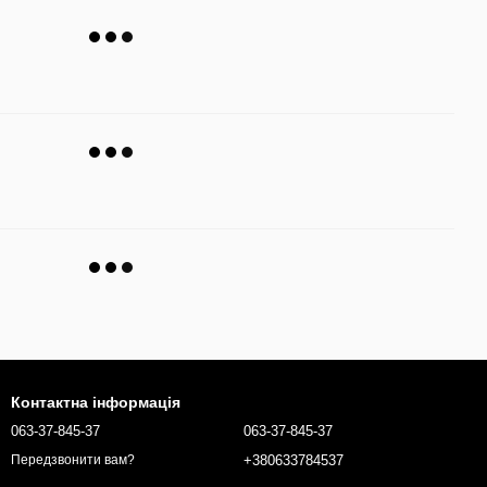
Контактна інформація
063-37-845-37
063-37-845-37
+380633784537
Передзвонити вам?