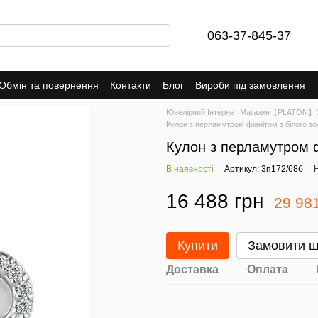
063-37-845-37
Обмін та повернення
Контакти
Блог
Вироби під замовлення
Ювелірний Інтернет Магазин【PLATON】Зо
Кулон з перламутром фіанітом з білого зо
Кулон з перламутром ф
В наявності
Артикул: 3п172/68б
Н
16 488 грн
29 98
Купити
Замовити 
Доставка
Оплата