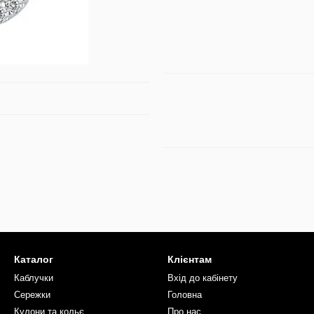
Каталог
Клієнтам
Каблучки
Вхід до кабінету
Сережки
Головна
Кулони та кольє
Про нас