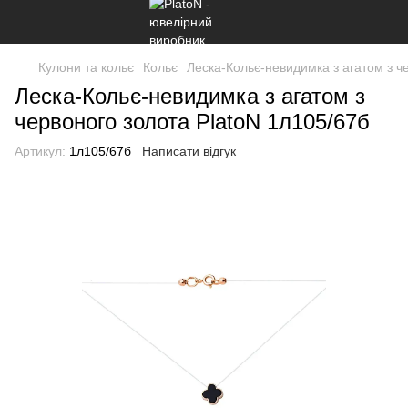
Кулони та кольє
Кольє
Леска-Кольє-невидимка з агатом з ч
Леска-Кольє-невидимка з агатом з
червоного золота PlatoN 1л105/67б
Артикул:
1л105/67б
Написати відгук