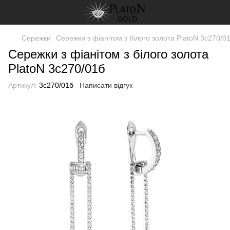
Сережки
Сережки з фіанітом з білого золота PlatoN 3с270/0
Сережки з фіанітом з білого золота
PlatoN 3с270/01б
Артикул:
3с270/01б
Написати відгук