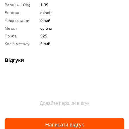
Вага(+/- 10%)
1.99
Вставка
фіаніт
колір вставки
білий
Метал
срібло
Проба
925
Колір металу
білий
Відгуки
Додайте перший відгук
Написати відгук